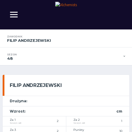
ZAWODNIK
FILIP ANDRZEJEWSKI
SEZON
48
FILIP ANDRZEJEWSKI
Drużyna:
Wzrost:
cm
Za 1
Za 2
2
1
Sezon 48
Sezon 48
Za 3
Punkty
2
10