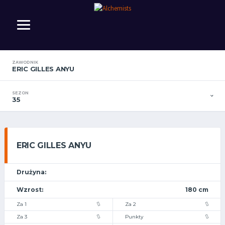
ZAWODNIK
ERIC GILLES ANYU
SEZON
35
ERIC GILLES ANYU
Drużyna:
Wzrost:
180 cm
Za 1
Za 2
Za 3
Punkty