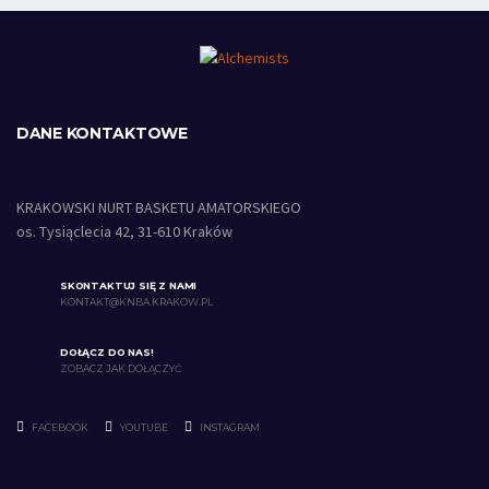
DANE KONTAKTOWE
KRAKOWSKI NURT BASKETU AMATORSKIEGO
os. Tysiąclecia 42, 31-610 Kraków
SKONTAKTUJ SIĘ Z NAMI
KONTAKT@KNBA.KRAKOW.PL
DOŁĄCZ DO NAS!
ZOBACZ JAK DOŁĄCZYĆ
FACEBOOK
YOUTUBE
INSTAGRAM