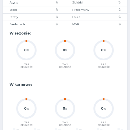
Asysty
Zbiórki
Bloki
Przechwyty
Straty
Faule
Faule tech.
MVP
W sezonie:
0
0
0
%
%
%
ZA 1
ZA 2
ZA 3
CELNOŚĆ
CELNOŚĆ
CELNOŚĆ
W karierze:
0
0
0
%
%
%
ZA 1
ZA 2
ZA 3
CELNOŚĆ
CELNOŚĆ
CELNOŚĆ