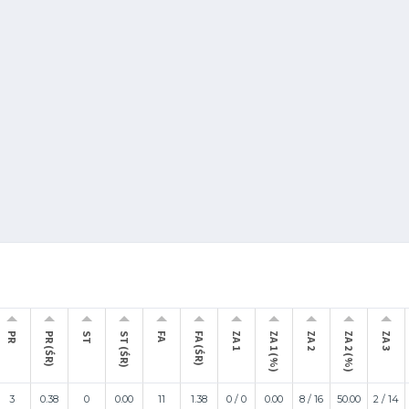
PR
PR (ŚR)
ST
ST (ŚR)
FA
FA (ŚR)
ZA 1
ZA 1 (%)
ZA 2
ZA 2 (%)
ZA 3
3
0.38
0
0.00
11
1.38
0 / 0
0.00
8 / 16
50.00
2 / 14