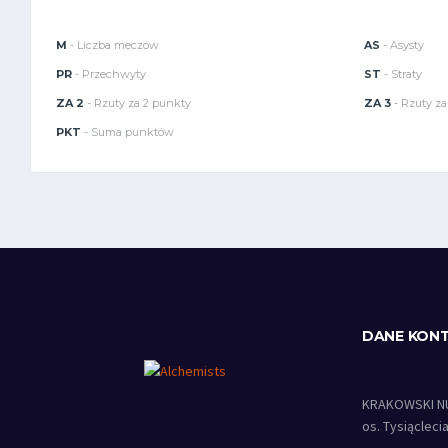
M
- Liczba meczów
AS
- Asysty
PR
- Przechwyty
ST
- Straty
ZA 2
- Rzuty za 2 punkty
ZA 3
- Rzuty za
PKT
- Suma punktów
DANE KON
KRAKOWSKI N
os. Tysiącleci