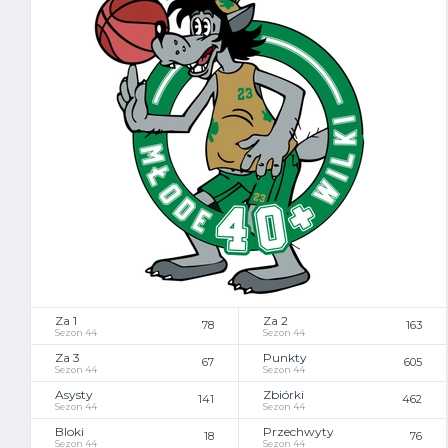
Za 1
Za 2
78
163
Sezon 44
Sezon 44
Za 3
Punkty
67
605
Sezon 44
Sezon 44
Asysty
Zbiórki
141
462
Sezon 44
Sezon 44
Bloki
Przechwyty
18
76
Sezon 44
Sezon 44