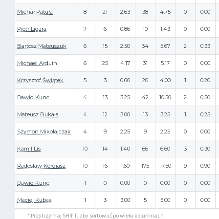
Michał Patuła
8
21
2.63
38
4.75
0
0.00
Piotr Ligara
7
6
0.86
10
1.43
0
0.00
Bartosz Mateuszuk
6
15
2.50
34
5.67
2
0.33
Michael Arduin
6
25
4.17
31
5.17
0
0.00
Krzysztof Świątek
5
3
0.60
20
4.00
1
0.20
Dawid Kunc
4
13
3.25
42
10.50
2
0.50
Mateusz Bukała
4
12
3.00
13
3.25
1
0.25
Szymon Mikołajczak
4
9
2.25
9
2.25
0
0.00
Kamil Lis
10
14
1.40
66
6.60
3
0.30
Radosław Kordiasz
10
16
1.60
175
17.50
9
0.90
Dawid Kunc
1
0
0.00
0
0.00
0
0.00
Maciej Kubas
1
3
3.00
5
5.00
0
0.00
* Przytrzymaj SHIFT, aby sortować po wielu kolumnach