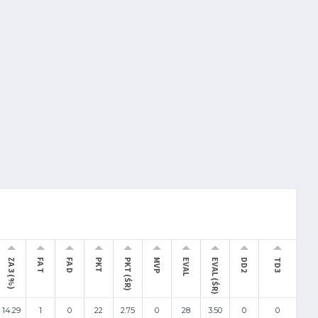
ZA 3 (%)
FA T
FA D
PKT
PKT (ŚR)
MVP
EVAL
EVAL (ŚR)
DD2
TD3
14.29
1
0
22
2.75
0
28
3.50
0
0