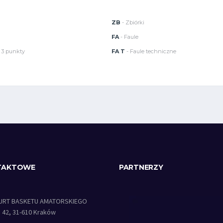
ZB
- Zbiórki
FA
- Faule
 3 punkty
FA T
- Faule techniczne
TAKTOWE
PARTNERZY
URT BASKETU AMATORSKIEGO
a 42, 31-610 Kraków