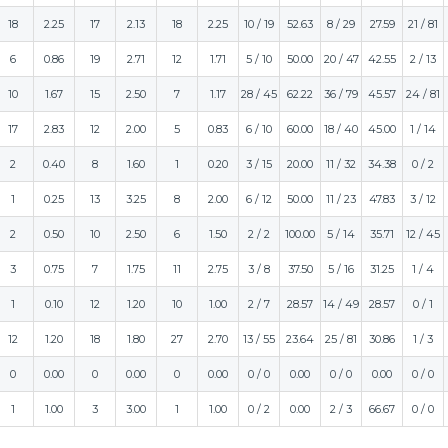
18
2.25
17
2.13
18
2.25
10 / 19
52.63
8 / 29
27.59
21 / 81
6
0.86
19
2.71
12
1.71
5 / 10
50.00
20 / 47
42.55
2 / 13
10
1.67
15
2.50
7
1.17
28 / 45
62.22
36 / 79
45.57
24 / 81
17
2.83
12
2.00
5
0.83
6 / 10
60.00
18 / 40
45.00
1 / 14
2
0.40
8
1.60
1
0.20
3 / 15
20.00
11 / 32
34.38
0 / 2
1
0.25
13
3.25
8
2.00
6 / 12
50.00
11 / 23
47.83
3 / 12
2
0.50
10
2.50
6
1.50
2 / 2
100.00
5 / 14
35.71
12 / 45
3
0.75
7
1.75
11
2.75
3 / 8
37.50
5 / 16
31.25
1 / 4
1
0.10
12
1.20
10
1.00
2 / 7
28.57
14 / 49
28.57
0 / 1
12
1.20
18
1.80
27
2.70
13 / 55
23.64
25 / 81
30.86
1 / 3
0
0.00
0
0.00
0
0.00
0 / 0
0.00
0 / 0
0.00
0 / 0
1
1.00
3
3.00
1
1.00
0 / 2
0.00
2 / 3
66.67
0 / 0