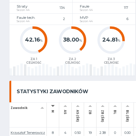
Straty
Faule
134
117
Sezon 44
Sezon 44
Faule tech.
MVP
2
6
Sezon 44
Sezon 44
42.16
38.00
24.81
%
%
%
ZA 1
ZA 2
ZA 3
CELNOŚĆ
CELNOŚĆ
CELNOŚĆ
STATYSTYKI ZAWODNIKÓW
Zawodnik
M
AS
AS (ŚR)
ZB
ZB (ŚR)
BL
BL (ŚR)
Krzysztof Tenerowicz
8
4
0.50
19
2.38
0
0.00