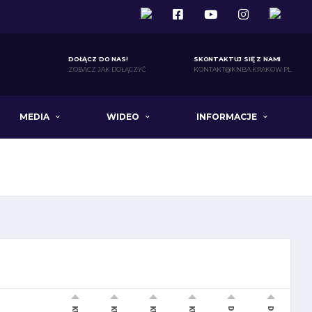
DOŁĄCZ DO NAS!
SKONTAKTUJ SIĘ Z NAMI
ZOBACZ JAK DOŁĄCZYĆ
KONTAKT@KNBA.KRAKOW.PL
MEDIA
WIDEO
INFORMACJE