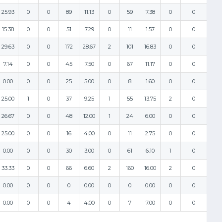
25.93
0
0
89
11.13
0
59
7.38
0
0
15.38
0
0
51
7.29
0
11
1.57
0
0
29.63
0
0
172
28.67
2
101
16.83
0
0
7.14
0
0
45
7.50
0
67
11.17
0
0
0.00
0
0
25
5.00
0
8
1.60
0
0
25.00
1
0
37
9.25
1
55
13.75
2
0
26.67
0
0
48
12.00
1
24
6.00
0
0
25.00
0
0
16
4.00
0
11
2.75
0
0
0.00
0
0
30
3.00
0
61
6.10
1
0
33.33
0
0
66
6.60
2
160
16.00
2
0
0.00
0
0
0
0.00
0
0
0.00
0
0
0.00
0
0
4
4.00
0
7
7.00
0
0