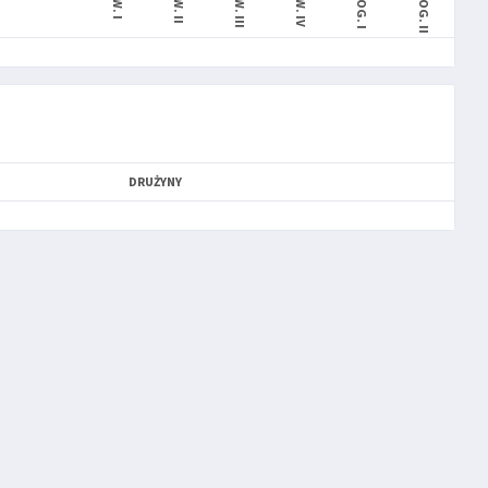
KW. I
KW. II
KW. III
KW. IV
DOG. I
DOG. II
DRUŻYNY