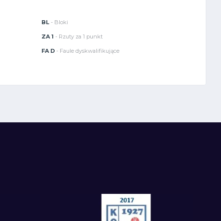
BL
- Bloki
ZA 1
- Rzuty za 1 punkt
FA D
- Faule dyskwalifikujące