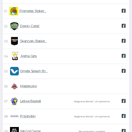
Promates Stoker…
Dzięki, Cześć
Skarżyski Baske…
Alpha Cats
Omida Splash Br…
Miasteczko
Leliwa Basket
Wygrany baraż i utrzymanie
Przybylski
Wygrany baraż i utrzymanie
We Got Game
Bezpośredni spadek