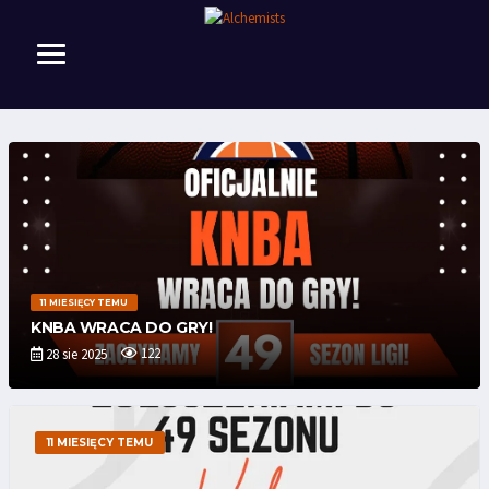
11 MIESIĘCY TEMU
STARTUJEMY ZE ZGŁOSZENIAMI DO 49 SEZONU
KNBA!
272
28 sie 2025
11 MIESIĘCY TEMU