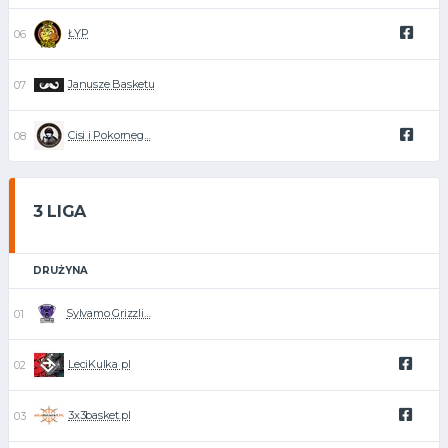
ŁYP
Janusze Basketu
Cisi i Pokorneg…
3 LIGA
DRUŻYNA
Sylvamo Grizzli…
LeciKulka pl
3x3basket.pl