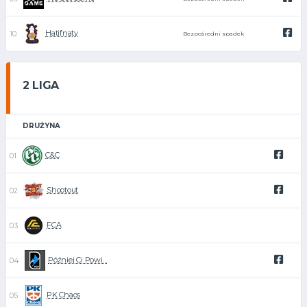
Hatifnaty
Bezpośredni spadek
2 LIGA
DRUŻYNA
C&C
Shootout
FCA
Później Ci Powi…
PK Chaos