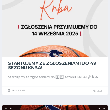
STARTUJEMY ZE ZGŁOSZENIAMI DO 49
SEZONU KNBA!
Startujemy ze zgłoszeniami do 4️⃣9️⃣ sezonu KNBA! 🏀🐦‍🔥
28 SIE 2025
272