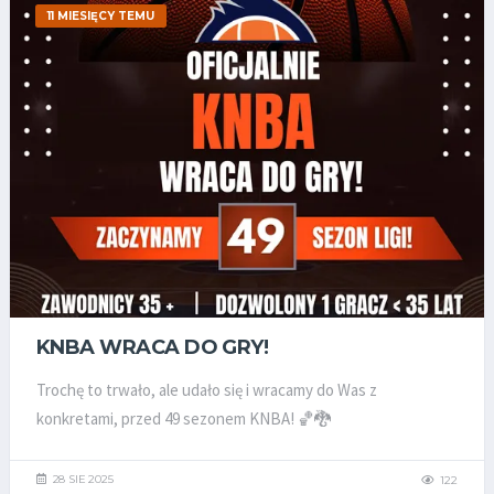
11 MIESIĘCY TEMU
KNBA WRACA DO GRY!
Trochę to trwało, ale udało się i wracamy do Was z
konkretami, przed 49 sezonem KNBA! 🏀🐉
28 SIE 2025
122