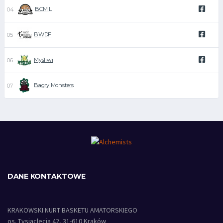
BCM L
BWDF
Myśliwi
Bagry Monsters
DANE KONTAKTOWE
KRAKOWSKI NURT BASKETU AMATORSKIEGO
os. Tysiąclecia 42, 31-610 Kraków