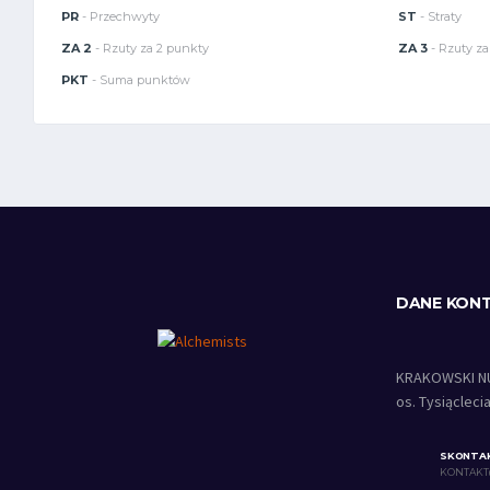
PR
- Przechwyty
ST
- Straty
ZA 2
- Rzuty za 2 punkty
ZA 3
- Rzuty za
PKT
- Suma punktów
DANE KON
KRAKOWSKI N
os. Tysiącleci
SKONTAK
KONTAKT