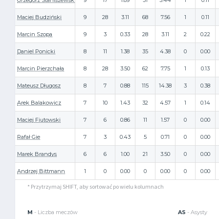
Grzegorz Staniszewski
9
17
1.89
31
3.44
1
0.11
Maciej Budziński
9
28
3.11
68
7.56
1
0.11
Marcin Szopa
9
3
0.33
28
3.11
2
0.22
Daniel Ponicki
8
11
1.38
35
4.38
0
0.00
Marcin Pierzchała
8
28
3.50
62
7.75
1
0.13
Mateusz Długosz
8
7
0.88
115
14.38
3
0.38
Arek Balakowicz
7
10
1.43
32
4.57
1
0.14
Maciej Fiutowski
7
6
0.86
11
1.57
0
0.00
Rafał Gie
7
3
0.43
5
0.71
0
0.00
Marek Brandys
6
6
1.00
21
3.50
0
0.00
Andrzej Bittmann
1
0
0.00
0
0.00
0
0.00
* Przytrzymaj SHIFT, aby sortować po wielu kolumnach
M
- Liczba meczów
AS
- Asysty