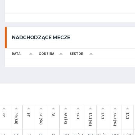
NADCHODZĄCE MECZE
DATA
GODZINA
SEKTOR
PR
PR (ŚR)
ST
ST (ŚR)
FA
FA (ŚR)
ZA 1
ZA 1 (%)
ZA 2
ZA 2 (%)
ZA 3