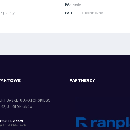
FA
- Faule
 3 punkty
FA T
- Faule techniczne
TAKTOWE
PARTNERZY
URT BASKETU AMATORSKIEGO
a 42, 31-610 Kraków
TUJ SIĘ Z NAMI
@KNBA.KRAKOW.PL