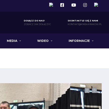
DOŁĄCZ DO NAS!
SKONTAKTUJ SIĘ Z NAMI
ZOBACZ JAK DOŁĄCZYĆ
KONTAKT@KNBA.KRAKOW.PL
MEDIA
WIDEO
INFORMACJE