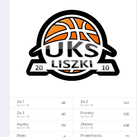
Za 1
Za 2
66
142
Sezon 48
Sezon 48
Za 3
Punkty
60
530
Sezon 48
Sezon 48
Asysty
Zbiórki
119
408
Sezon 48
Sezon 48
Bloki
Przechwyty
9
77