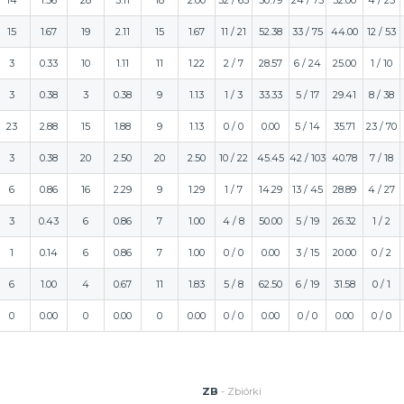
14
1.56
28
3.11
18
2.00
32 / 63
50.79
24 / 75
32.00
4 / 25
15
1.67
19
2.11
15
1.67
11 / 21
52.38
33 / 75
44.00
12 / 53
3
0.33
10
1.11
11
1.22
2 / 7
28.57
6 / 24
25.00
1 / 10
3
0.38
3
0.38
9
1.13
1 / 3
33.33
5 / 17
29.41
8 / 38
23
2.88
15
1.88
9
1.13
0 / 0
0.00
5 / 14
35.71
23 / 70
3
0.38
20
2.50
20
2.50
10 / 22
45.45
42 / 103
40.78
7 / 18
6
0.86
16
2.29
9
1.29
1 / 7
14.29
13 / 45
28.89
4 / 27
3
0.43
6
0.86
7
1.00
4 / 8
50.00
5 / 19
26.32
1 / 2
1
0.14
6
0.86
7
1.00
0 / 0
0.00
3 / 15
20.00
0 / 2
6
1.00
4
0.67
11
1.83
5 / 8
62.50
6 / 19
31.58
0 / 1
0
0.00
0
0.00
0
0.00
0 / 0
0.00
0 / 0
0.00
0 / 0
ZB
- Zbiórki