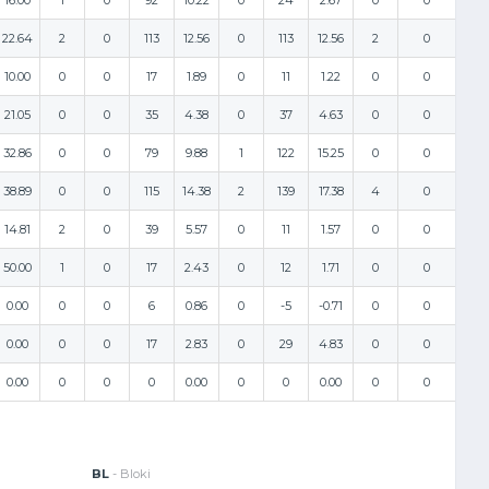
16.00
1
0
92
10.22
0
24
2.67
0
0
22.64
2
0
113
12.56
0
113
12.56
2
0
10.00
0
0
17
1.89
0
11
1.22
0
0
21.05
0
0
35
4.38
0
37
4.63
0
0
32.86
0
0
79
9.88
1
122
15.25
0
0
38.89
0
0
115
14.38
2
139
17.38
4
0
14.81
2
0
39
5.57
0
11
1.57
0
0
50.00
1
0
17
2.43
0
12
1.71
0
0
0.00
0
0
6
0.86
0
-5
-0.71
0
0
0.00
0
0
17
2.83
0
29
4.83
0
0
0.00
0
0
0
0.00
0
0
0.00
0
0
BL
- Bloki