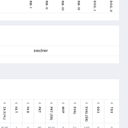
KW. I
KW. II
KW. III
KW. IV
DOG. I
DOG. II
DRUŻYNY
ZA 3 (%)
FA T
FA D
PKT
PKT (ŚR)
MVP
EVAL
EVAL (ŚR)
DD2
TD3