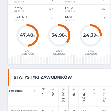
Sezon 48
Sezon 48
Straty
Faule
127
116
Sezon 48
Sezon 48
Faule tech.
MVP
6
3
Sezon 48
Sezon 48
47.48
34.98
24.39
%
%
%
ZA 1
ZA 2
ZA 3
CELNOŚĆ
CELNOŚĆ
CELNOŚĆ
STATYSTYKI ZAWODNIKÓW
Zawodnik
M
AS
AS (ŚR)
ZB
ZB (ŚR)
BL
BL (ŚR)